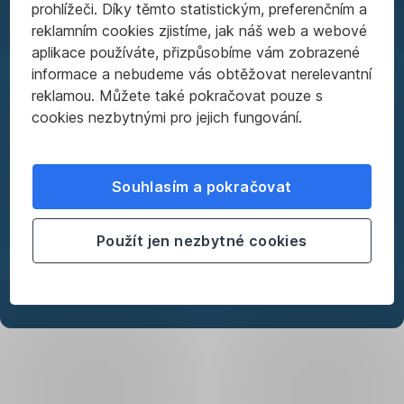
konsolidace
prohlížeči. Díky těmto statistickým, preferenčním a
reklamním cookies zjistíme, jak náš web a webové
půjček
aplikace používáte, přizpůsobíme vám zobrazené
informace a nebudeme vás obtěžovat nerelevantní
reklamou. Můžete také pokračovat pouze s
Převeďte
cookies nezbytnými pro jejich fungování.
si
k
nám
jednu
Souhlasím a pokračovat
nebo
i
Použít jen nezbytné cookies
více
půjček
a
snižte
si
měsíční
splátky.
Půjčky
Spočítejte