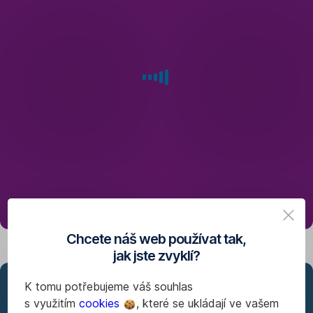
vám
8:00
vyhovuje.
a 19:00
zavolejte
na
277 207 207
.
Můžete
také
volat
bezplatně
přímo
z aplikace George.
Chcete náš web používat tak,
jak jste zvyklí?
K tomu potřebujeme váš souhlas
Kalkulačka
s využitím
cookies
, které se ukládají ve vašem