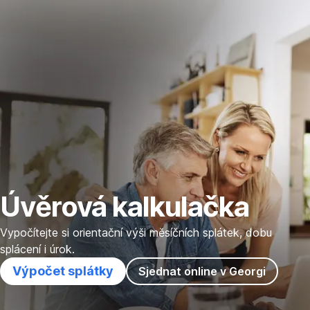
Přeskočit
Přejít
Přejít
Přejít
navigaci
na
na
na
Úvěrová
Jak
Časté
kalkulačka
změnit
dotazy
splátky
a
ceník
Úvěrová kalkulačka
Vypočítejte si orientační výši měsíčních splátek, dobu
splácení i úrok.
Výpočet splátky
Sjednat online v Georgi