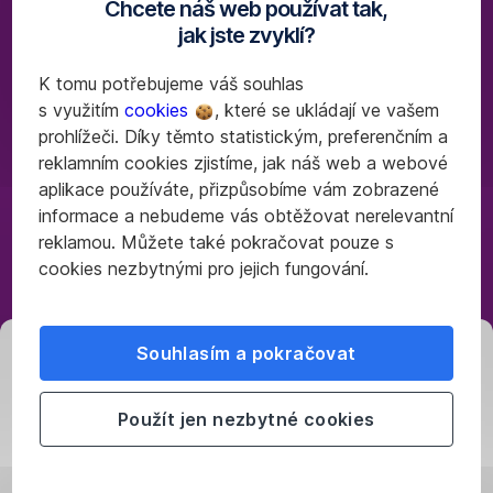
19,99 % p.a.
sazby
Chcete náš web používat tak,
je
podle
jak jste zvyklí?
u každého
vašich
klienta
K tomu potřebujeme váš souhlas
individuální.
s využitím
cookies
, které se ukládají ve vašem
potřeb
Při
prohlížeči. Díky těmto statistickým, preferenčním a
jejím
reklamním cookies zjistíme, jak náš web a webové
výpočtu
aplikace používáte, přizpůsobíme vám zobrazené
Vyřiďte si půjčku
zohledňujeme
informace a nebudeme vás obtěžovat nerelevantní
ihned v aplikaci
několik
reklamou. Můžete také pokračovat pouze s
George, stavte
faktorů,
cookies nezbytnými pro jejich fungování.
se
například
na
vaši
pobočce
bonitu
,
nebo
Souhlasím a pokračovat
výši
Nezávazná
si
půjčky
nechte
nabídka
Použít jen nezbytné cookies
nebo
připravit
po
dobu
nezávaznou
splatnosti.
telefonu
nabídku.