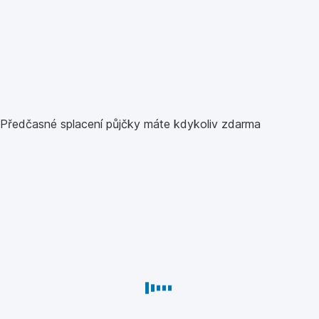
Předčasné splacení půjčky máte kdykoliv zdarma
Splátky
si
můžete
bezplatně
upravit
nebo odložit