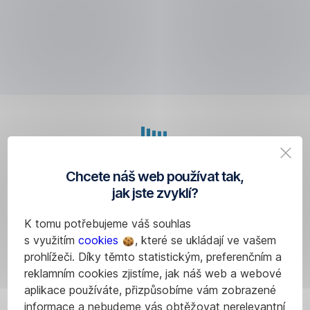
Přeskočit
navigaci
Načítání aplikace
Chcete náš web používat tak,
jak jste zvyklí?
K tomu potřebujeme váš souhlas
s využitím
cookies
, které se ukládají ve vašem
prohlížeči. Díky těmto statistickým, preferenčním a
reklamním cookies zjistíme, jak náš web a webové
aplikace používáte, přizpůsobíme vám zobrazené
informace a nebudeme vás obtěžovat nerelevantní