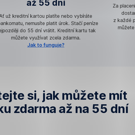
až 55 dní
Za placení
dosta
Ať už kreditní kartou platíte nebo vybíráte
z každé p
bankomatu, nemusíte platit úrok. Stačí peníze
můžete 
ejpozději do 55 dní vrátit. Kreditní kartu tak
můžete využívat zcela zdarma.
Jak to funguje?
ejte si
, jak můžete mít
ku zdarma až na 55 dní