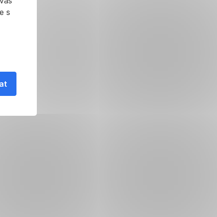
 vás
e s
at