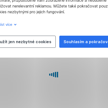
žíváte, přizpůsobíme vám zobrazené informace a nebudeme
ěžovat nerelevantní reklamou. Můžete také pokračovat pouz
ies nezbytnými pro jejich fungování.
íst více
užít jen nezbytné cookies
Souhlasím a pokračov