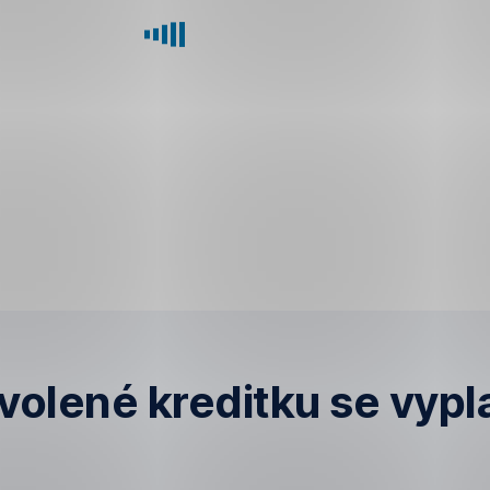
ovolené kreditku
se vypla