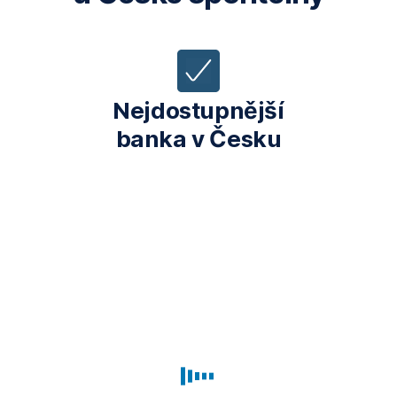
Nejdostupnější
banka v Česku
Intuitivní
správa
financí
v Georgi