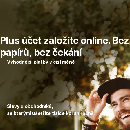
Přeskočit
Přejít
Přejít
Přejít
Přejít
navigaci
na
na
na
na
Výhody
Jak
Přechod
Časté
Plus
založit
k
dotazy
Plus účet založíte online. Bez
účtu
účet
nám
a
papírů, bez čekání
ceník
Výhodnější platby v cizí měně
Slevy u obchodníků,
se kterými ušetříte tisíce korun ročně