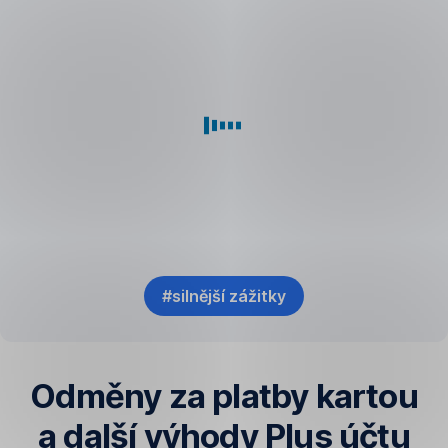
o návštěvu
virtuálkami
továrny
s designem
VCARB
EisKing
v italské
a vyhrajte
Faenze
jejich
limitky
#silnější zážitky
,
Otevřít
v
nové
Odměny za platby kartou
záložce
a další výhody Plus účtu