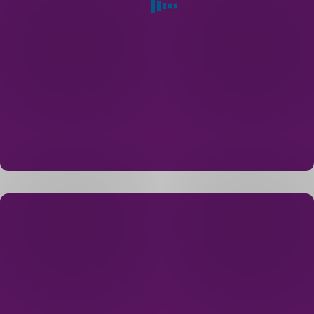
Další
možnosti
založení
účtu