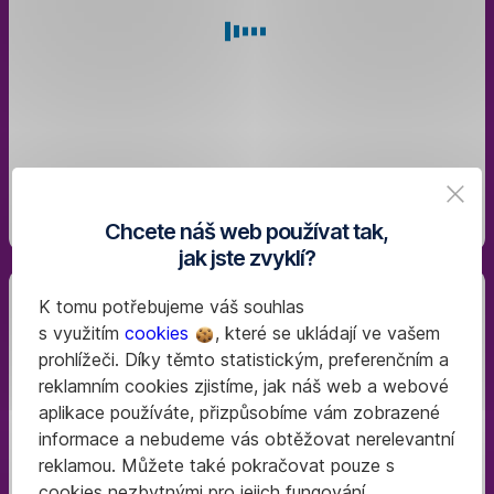
nám
zanechte
kontakt
Chcete náš web používat tak,
jak jste zvyklí?
K tomu potřebujeme váš souhlas
s využitím
cookies
, které se ukládají ve vašem
Už
prohlížeči. Díky těmto statistickým, preferenčním a
máte
reklamním cookies zjistíme, jak náš web a webové
George
?
aplikace používáte, přizpůsobíme vám zobrazené
Účet
informace a nebudeme vás obtěžovat nerelevantní
si
reklamou. Můžete také pokračovat pouze s
v
cookies nezbytnými pro jejich fungování.