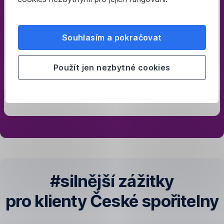
něm
založíte
online
Souhlasím a pokračovat
během pár minut
Použít jen nezbytné cookies
#silnější zážitky
pro klienty České spořitelny
Soutěžte
Plaťte