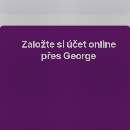
finanční
rozhodnutí.
Online
i osobně.
Založte si účet online
přes George