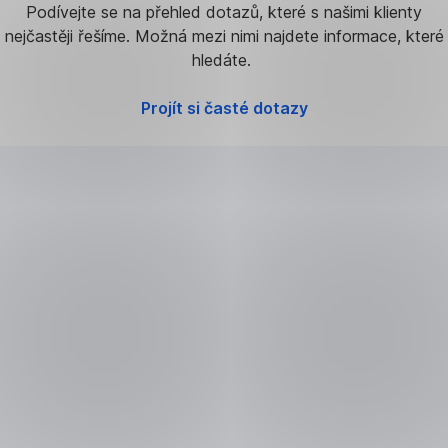
Podívejte se na přehled dotazů, které s našimi klienty
nejčastěji řešíme. Možná mezi nimi najdete informace, které
hledáte.
Projít si časté dotazy
Zjistit více o bezpečnosti
,
Otevřít
Aktuální bezpečnostní hrozby
,
v
Otevřít
nové
v
záložce
Kontakty
nové
záložce
Všechna
důležitá
telefonní