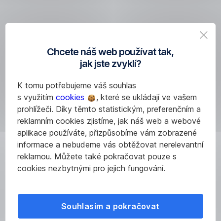
čísla
a
adresy
na
jednom
Chcete náš web používat tak,
místě.
jak jste zvyklí?
Přejít
K tomu potřebujeme váš souhlas
na
s využitím
cookies
, které se ukládají ve vašem
kontakty
prohlížeči. Díky těmto statistickým, preferenčním a
reklamním cookies zjistíme, jak náš web a webové
aplikace používáte, přizpůsobíme vám zobrazené
Nejste
informace a nebudeme vás obtěžovat nerelevantní
s
reklamou. Můžete také pokračovat pouze s
něčím
cookies nezbytnými pro jejich fungování.
spokojeni?
Souhlasím a pokračovat
Jsme