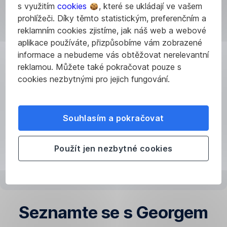
s využitím
cookies
, které se ukládají ve vašem
se
prohlížeči. Díky těmto statistickým, preferenčním a
George
reklamním cookies zjistíme, jak náš web a webové
aplikace používáte, přizpůsobíme vám zobrazené
informace a nebudeme vás obtěžovat nerelevantní
George
reklamou. Můžete také pokračovat pouze s
vám
cookies nezbytnými pro jejich fungování.
teď
usnadní
život
Souhlasím a pokračovat
ještě
víc.
Pomůže
Použít jen nezbytné cookies
vám
zjistit
to,
co
potřebujete –
Seznamte se s Georgem
třeba