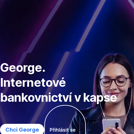
Přeskočit
Přejít
navigaci
na
Na
co
se
často
George.
ptáte
Internetové
bankovnictví v kapse
Chci George
Přihlásit se
,