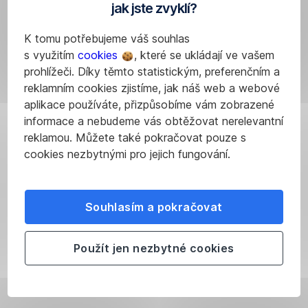
do
IoT
jak jste zvyklí?
zemědělství
dojírny
technologie
se
bylo
shromažďují
K tomu potřebujeme váš souhlas
neobejde
čím
data
s využitím
cookies
, které se ukládají ve vašem
bez
dál
o
prohlížeči. Díky těmto statistickým, preferenčním a
kvalitních
těžší.
teplotě,
reklamním cookies zjistíme, jak náš web a webové
dat.
Proto
srážkách,
aplikace používáte, přizpůsobíme vám zobrazené
Kromě
padlo
vlhkosti
informace a nebudeme vás obtěžovat nerelevantní
IoT
naše
a
reklamou. Můžete také pokračovat pouze s
technologií
nejdůležitější
monitorují
cookies nezbytnými pro jejich fungování.
je
rozhodnutí
rizika
zemědělcům
–
–
pomáhají
přešli
mají
Souhlasím a pokračovat
sbírat
jsme
například
i
na
přehled
drony
Použít jen nezbytné cookies
robotickou
o
5.
a
formu
chorobách
satelity.
dojení,“
nebo
Data
říká
Big
škůdcích.
z nich