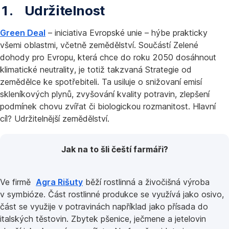
1. Udržitelnost
Green Deal
– iniciativa Evropské unie – hýbe prakticky
všemi oblastmi, včetně zemědělství. Součástí Zelené
dohody pro Evropu, která chce do roku 2050 dosáhnout
klimatické neutrality, je totiž takzvaná Strategie od
zemědělce ke spotřebiteli. Ta usiluje o snižovaní emisí
skleníkových plynů, zvyšování kvality potravin, zlepšení
podmínek chovu zvířat či biologickou rozmanitost. Hlavní
cíl? Udržitelnější zemědělství.
Jak na to šli čeští farmáři?
Ve firmě
Agra Rišuty
běží rostlinná a živočišná výroba
v symbióze. Část rostlinné produkce se využívá jako osivo,
část se využije v potravinách například jako přísada do
italských těstovin. Zbytek pšenice, ječmene a jetelovin