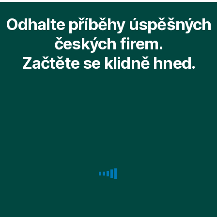
k
předky?
do
Odhalte příběhy úspěšných
vlastní
budoucna
kulturní
českých firem.
události?
Začtěte se klidně hned.