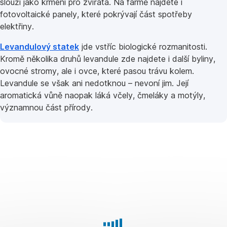
slouží jako krmení pro zvířata. Na farmě najdete i
fotovoltaické panely, které pokrývají část spotřeby
elektřiny.
Levandulový statek
jde vstříc biologické rozmanitosti.
Kromě několika druhů levandule zde najdete i další byliny,
ovocné stromy, ale i ovce, které pasou trávu kolem.
Levandule se však ani nedotknou – nevoní jim. Její
aromatická vůně naopak láká včely, čmeláky a motýly,
významnou část přírody.
2.
Robotizace