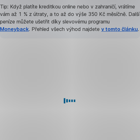
Tip: Když platíte kreditkou online nebo v zahraničí, vrátíme
vám až 1 % z útraty, a to až do výše 350 Kč měsíčně. Další
peníze můžete ušetřit díky slevovému programu
Moneyback
. Přehled všech výhod najdete
v tomto článku
.
Stejně
jako
plastová
karta
má
„virtuálka“
své
unikátní
číslo,
bezpečnostní
kód
CVV/CVC
a můžete