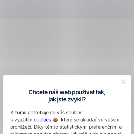
5 let.
účtu.
Kdybyste
Kreditní
ji
karta
chtěli
Jaké
funguje
zrušit,
jinak
jsou
můžete
–
to
hlavní
s ní
udělat
čerpáte
kdykoliv.
výhody
finance
banky
virtuální
až
kreditní
do
Chcete náš web používat tak,
předem
karty?
jak jste zvyklí?
stanoveného
limitu.
1. Flexibilita
K tomu potřebujeme váš souhlas
Chcete
a bezpečnost
s využitím
cookies
, které se ukládají ve vašem
o rozdílech
prohlížeči. Díky těmto statistickým, preferenčním a
vědět
reklamním cookies zjistíme, jak náš web a webové