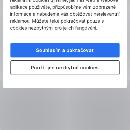
Virtuální
více?
aplikace používáte, přizpůsobíme vám zobrazené
kreditka
Přečtěte
informace a nebudeme vás obtěžovat nerelevantní
nabízí
si
Tip:
reklamou. Můžete také pokračovat pouze s
všechny
tento
Před
cookies nezbytnými pro jejich fungování.
výhody
článek
.
odjezdem
klasické
do
kreditní
zahraničí
karty
,
Souhlasím a pokračovat
si
ale
ověřte,
s jedním
Použít jen nezbytné cookies
jestli
zásadním
všechna
rozdílem:
místa,
není
kde
třeba
se
ji
chystáte
nosit
platit,
fyzicky
virtuální
u sebe.
kreditní
Existuje