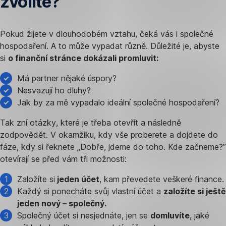
zvolíte?
Pokud žijete v dlouhodobém vztahu, čeká vás i společné
hospodaření. A to může vypadat různě. Důležité je, abyste
si
o finanční stránce dokázali promluvit:
Má partner nějaké úspory?
Nesvazují ho dluhy?
Jak by za mě vypadalo ideální společné hospodaření?
Tak zní otázky, které je třeba otevřít a následně
zodpovědět. V okamžiku, kdy vše proberete a dojdete do
fáze, kdy si řeknete „Dobře, jdeme do toho. Kde začneme?”
otevírají se před vám tři možnosti:
Založíte si
jeden účet
, kam převedete veškeré finance.
Každý si ponecháte svůj vlastní účet a
založíte si ještě
jeden nový – společný.
Společný účet si nesjednáte, jen se
domluvíte
, jaké