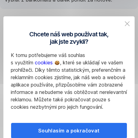
Budete
u společného
Chcete náš web používat tak,
jak jste zvyklí?
účtu
K tomu potřebujeme váš souhlas
majitel,
s využitím
cookies
, které se ukládají ve vašem
nebo
prohlížeči. Díky těmto statistickým, preferenčním a
reklamním cookies zjistíme, jak náš web a webové
disponent?
aplikace používáte, přizpůsobíme vám zobrazené
informace a nebudeme vás obtěžovat nerelevantní
reklamou. Můžete také pokračovat pouze s
Většina
cookies nezbytnými pro jejich fungování.
bank
na
našem
Souhlasím a pokračovat
trhu