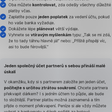
Oba můžete
kontrolovat,
zda odešly všechny důležité
platby včas.
Zaplatíte pouze
jeden poplatek
za vedení účtu, pokud
ho vaše banka vyžaduje.
Dokážete lépe
plánovat
větší výdaje.
Vyhnete se
vtíravým myšlenkám
typu: „Tak se mi zdá,
že to tady táhnu hlavně já!” nebo: „Příště přispěji víc,
asi to bude férovější.”
Jeden společný účet partnerů s sebou přináší malé
úskalí
V okamžiku, kdy si s partnerem založíte jen jeden účet,
počítejte s určitou ztrátou soukromí
. Chcete partnera
překvapit dárkem? I s jedním účtem to půjde, ale bude
to složitější. Partner platbu možná zaznamená a tím
přijde o moment překvapení. Peníze si ale vždy můžete
vybrat z bankomatu a dárek pořídit za hotové.