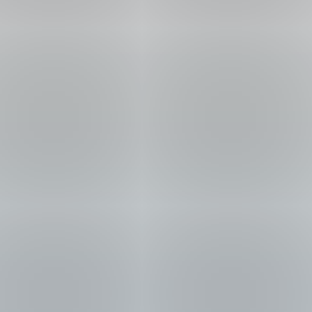
Řeším
budoucnost