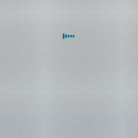
cím
Bydlím
Jsem
chytře
v
bezpečí