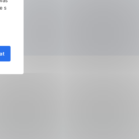
 vás
e s
at