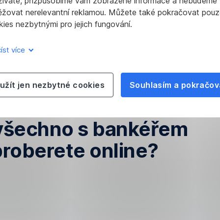
žíváte, přizpůsobíme vám zobrazené informace a nebudeme
ěžovat nerelevantní reklamou. Můžete také pokračovat pouz
ies nezbytnými pro jejich fungování.
íst více
užít jen nezbytné cookies
Souhlasím a pokračov
všechno s bankéřem
proberete online
?