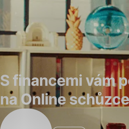
Přeskočit
navigaci
S financemi vám 
na Online schůzc