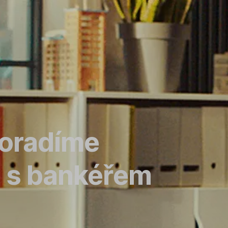
poradíme
e s bankéřem