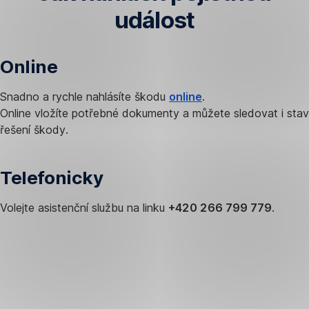
událost
Online
Snadno a rychle nahlásíte škodu
online
.
Online vložíte potřebné dokumenty a můžete sledovat i stav
řešení škody.
Telefonicky
Volejte asistenční službu na linku
+420 266 799 779
.
E-
mailem
Zašlete