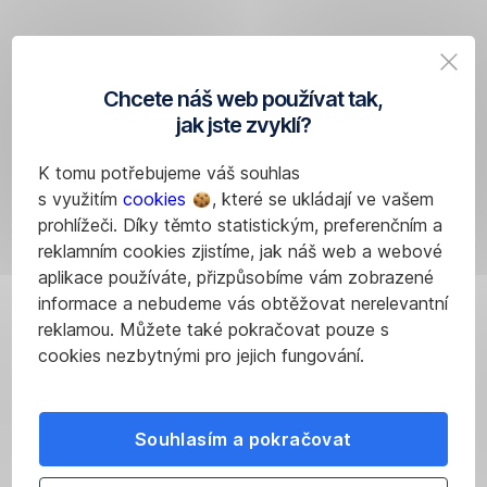
e-
mail
s
vyplněným
Chcete náš web používat tak,
formulářem
jak jste zvyklí?
na
K tomu potřebujeme váš souhlas
adresu
s využitím
cookies
, které se ukládají ve vašem
skody-mo@koop.cz
.
prohlížeči. Díky těmto statistickým, preferenčním a
reklamním cookies zjistíme, jak náš web a webové
aplikace používáte, přizpůsobíme vám zobrazené
informace a nebudeme vás obtěžovat nerelevantní
Poštou
reklamou. Můžete také pokračovat pouze s
cookies nezbytnými pro jejich fungování.
Vyplňte
příslušný
formulář
a
Souhlasím a pokračovat
zašlete
ho