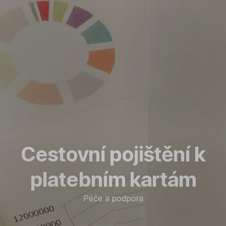
Přeskočit
Přejít
navigaci
na
Jak
nahlásit
pojistnou
událost
Cestovní pojištění k
platebním kartám
Péče a podpora