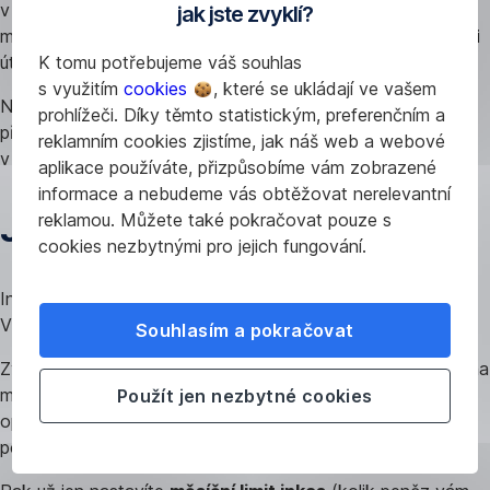
v rozmezí 1 000 – 1 200 Kč. Můžete si nastavit inkaso na
jak jste zvyklí?
maximální částku například 1 500 Kč a máte jistotu, že vaši
K tomu potřebujeme váš souhlas
útratu banka bez problému zaplatí.
s využitím
cookies
, které se ukládají ve vašem
Na rozdíl od inkasa, musíte do trvalého příkazu uvést
prohlížeči. Díky těmto statistickým, preferenčním a
přesnou částku, která se pak strhává pravidelně
reklamním cookies zjistíme, jak náš web a webové
v nastaveném intervalu.
aplikace používáte, přizpůsobíme vám zobrazené
informace a nebudeme vás obtěžovat nerelevantní
Jak si nastavit inkaso
reklamou. Můžete také pokračovat pouze s
cookies nezbytnými pro jejich fungování.
Inkaso si nastavíte úplně jednoduše přímo v
Georgi
.
Vyberete si účet, ze kterého se mají strnout peníze.
Souhlasím a pokračovat
Zvolíte si možnost „Inkasa/SIPO“. V dalším kroku kliknete na
možnost „Udělit nový souhlas“. Tím dáte bance pokyn, že
Použít jen nezbytné cookies
opravdu souhlasíte s tím, aby na zadaný účet každý měsíc
posílala peníze z vašeho účtu.