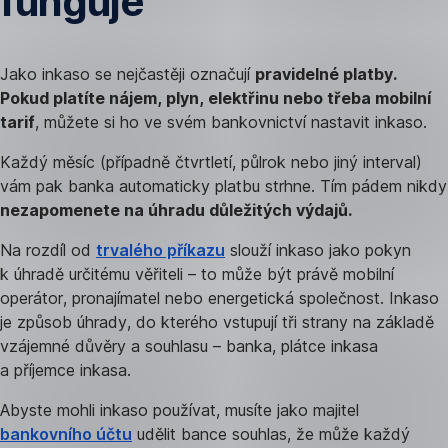
funguje
Jako inkaso se nejčastěji označují
pravidelné platby.
Pokud platíte nájem, plyn, elektřinu nebo třeba mobilní
tarif
, můžete si ho ve svém bankovnictví nastavit inkaso.
Každý měsíc (případně čtvrtletí, půlrok nebo jiný interval)
vám pak banka automaticky platbu strhne. Tím pádem nikdy
nezapomenete na úhradu důležitých výdajů.
Na rozdíl od
trvalého příkazu
slouží inkaso jako pokyn
k úhradě určitému věřiteli – to může být právě mobilní
operátor, pronajímatel nebo energetická společnost. Inkaso
je způsob úhrady, do kterého vstupují tři strany na základě
vzájemné důvěry a souhlasu – banka, plátce inkasa
a příjemce inkasa.
Abyste mohli inkaso používat, musíte jako majitel
bankovního účtu
udělit bance souhlas, že může každý