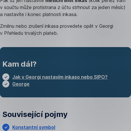
Pak už jen nastavíte
měsíční limit inkas
(kolik peněz vám
v součtu může protistrana z účtu strhnout za jeden měsíc)
a nastavíte i konec platnosti inkasa.
Změnu nebo zrušení inkasa provedete opět v Georgi
v Přehledu trvalých plateb.
Kam dál?
Jak v Georgi nastavím inkaso nebo SIPO?
George
Související pojmy
Konstantní symbol