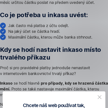
měsíc určitou částku poslat na předem uvedený účet.
Co je potřeba u inkasa uvést:
Jak často má platba z účtu odejít.
Na jaký účet se částka hradí.
Maximální částku, kterou může banka strhnout.
Kdy se hodí nastavit inkaso místo
trvalého příkazu
Proč si pro pravidelné platby jednoduše nenastavit
v internetovém bankovnictví trvalý příkaz?
Inkaso
se hodí hlavně
pro případy, kdy se hrazená částka
mění.
Proto se také nastavuje maximální částka, kterou
může banka strhnout.
Například účet za mobilní telefon se každý měsíc pohybuje
Chcete náš web používat tak,