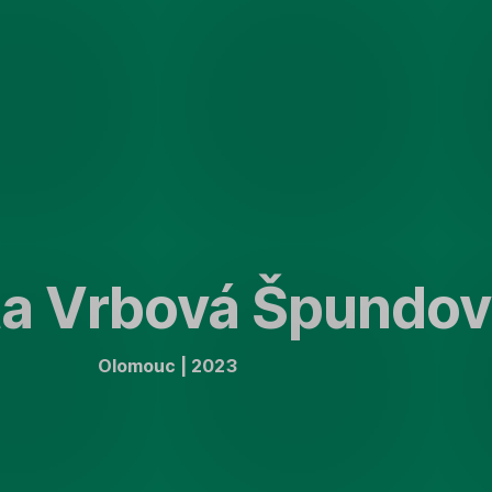
a Vrbová Špundov
Olomouc | 2023