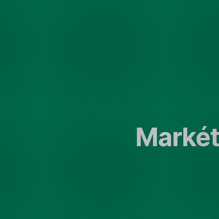
Přeskočit
navigaci
Markét