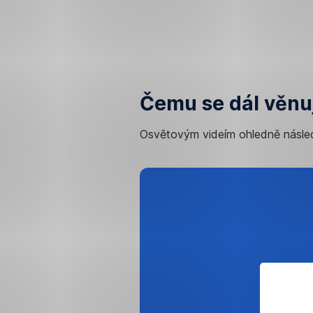
Čemu se dál věnu
Osvětovým videím ohledně násled
Kde
o
mně
najdete