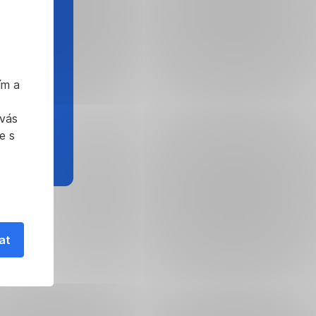
ím a
 vás
e s
at