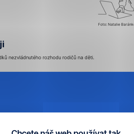
Foto: Natalie Barán
ji
ků nezvládnutého rozhodu rodičů na děti.
Chcete náš web používat tak,