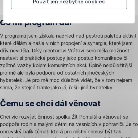
Použít jen nezbytné cookies
dobrovolníky pro větší akce knihovny.
Co mi program dal
V programu jsem získala nadhled nad pestrou paletou aktivit
které dělám a našla v nich propojení a synergie, které jsem
dřív neviděla. Díky mentorovi Vráťovi jsem měla možnost
nastavit si praktické postupy jako postup komunikace či
zpětné vazby kolem komunitních akcí. Úplně nejdůležitější
pro mě ale byla podpora od ostatních jihočeských
hybatelek. Je pro mě moc důležité vidět, že v tom nejsem
sama, že stejné trable jako já, řeší i jiné hybatelky.
Čemu se chci dál věnovat
Chci víc rozvíjet činnost spolku Žít Pomalší a věnovat se
podpoře rodin s malými dětmi na vesnicích v pohraničí. Je to
obrovský balík témat, která pro místní nemusí být tak