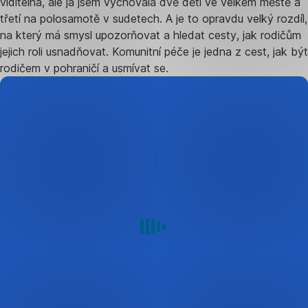
viditelná, ale já jsem vychovala dvě děti ve velkém městě a
třetí na polosamotě v sudetech. A je to opravdu velký rozdíl,
na který má smysl upozorňovat a hledat cesty, jak rodičům
jejich roli usnadňovat. Komunitní péče je jedna z cest, jak být
rodičem v pohraničí a usmívat se.
Více
o
mých
projektech
MAS
Pomalší
Žít
Pomalší
Knihovna
Kaplice
FB