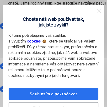
chatě. Jsme rodinný klub, kde si rodiče navzájem pečují
pro děti a vytváří pro ně bezpečné prostředí, kde si
mohou děti hrát a rodiče nacházet podporu a čas pro
Chcete náš web používat tak,
seberealizaci.
jak jste zvyklí?
Rozvoj komunitní péče v Pomalší pod heslem
"Pečující komunita do každé vesnice"
K tomu potřebujeme váš souhlas
S podporou MPSV hledáme sociální inovace v tématu
s využitím
cookies
, které se ukládají ve vašem
komunitní péče. Propojujeme lokální hybatelky s těmi
prohlížeči. Díky těmto statistickým, preferenčním a
začínajícími. Popisujeme, jak komunitní péče vypadá a
reklamním cookies zjistíme, jak náš web a webové
na jakých principech stojí. A to vše podle principů
aplikace používáte, přizpůsobíme vám zobrazené
human centred designu.
informace a nebudeme vás obtěžovat nerelevantní
Vesnický aktivismus se spolkem Žít Pomalší
reklamou. Můžete také pokračovat pouze s
Obnovujeme lidové tradice, zakládáme svobodnou
cookies nezbytnými pro jejich fungování.
knihovnu s prostorem pro debaty o tématech dneška,
zvedáme témata soběstačnosti a udržitelnosti.
Otevřená knihovna a budování komunity kolem ní
Souhlasím a pokračovat
V městské knihovně Kaplice realizuji komunitní aktivity,
jako je Miniknihovna pro rodiče s malými dětmi, teen
knihovna s multimediálními workshopy a oslovuji