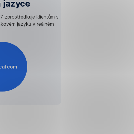
 jazyce
7 zprostředkuje klientům s
nakovém jazyku v reálném
Deafcom
ít
žce