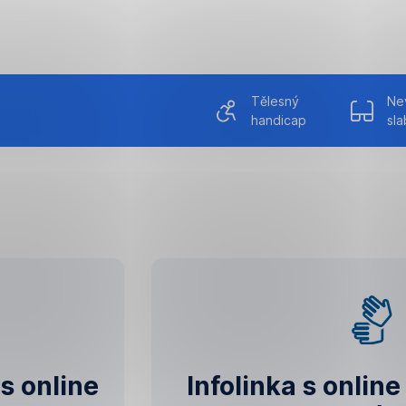
Tělesný
Ne
handicap
sla
s online
Infolinka s onlin