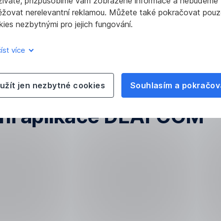
žíváte, přizpůsobíme vám zobrazené informace a nebudeme
ěžovat nerelevantní reklamou. Můžete také pokračovat pouz
ies nezbytnými pro jejich fungování.
íst více
užít jen nezbytné cookies
Souhlasím a pokračov
ní aplikace DEAFCOM