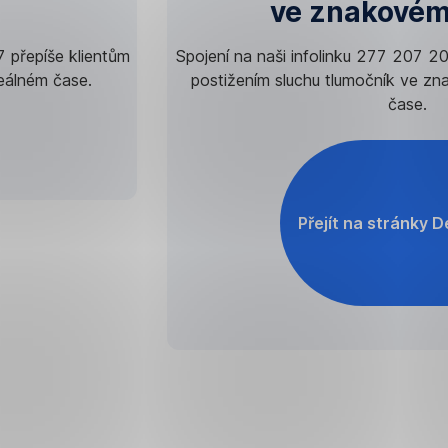
ve znakovém
7 přepíše klientům
Spojení na naši infolinku 277 207 20
reálném čase.
postižením sluchu tlumočník ve z
čase.
Přejít na stránky 
,
Otevř
v
nové
zálo