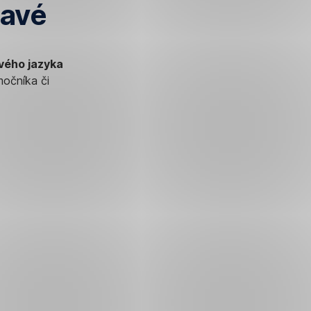
havé
vého jazyka
močníka či