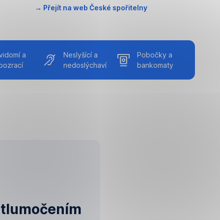
→ Přejít na web České spořitelny
vidomí a
Neslyšící a
Pobočky a
bozrací
nedoslýchaví
bankomaty
e tlumočením