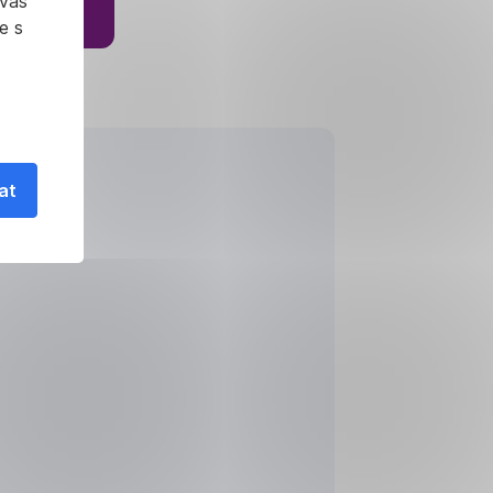
 vás
e s
at