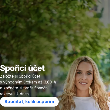
Přeskočit
Přejít
Přejít
Přejít
Přejít
navigaci
na
na
na
na
Kalkulačka
Další
Inspirace
Podpora
výhody
Spořicí účet
Založte si Spořicí účet
s výhodným úrokem až 3,80 %
a začněte si tvořit finanční
rezervu už dnes.
Spočítat, kolik uspořím