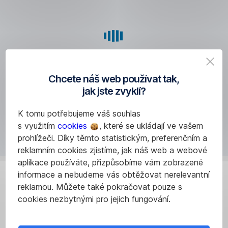
je
úročen
zůstatek
do
400 000 Kč,
zůstatek
nad
Chcete náš web používat tak,
tuto
jak jste zvyklí?
částku
je
K tomu potřebujeme váš souhlas
úročen
s využitím
cookies
, které se ukládají ve vašem
sazbou
prohlížeči. Díky těmto statistickým, preferenčním a
0,01 % p. a.
reklamním cookies zjistíme, jak náš web a webové
Výpočet
aplikace používáte, přizpůsobíme vám zobrazené
Získejte
je
informace a nebudeme vás obtěžovat nerelevantní
pouze
nejlepší
reklamou. Můžete také pokračovat pouze s
informativní.
cookies nezbytnými pro jejich fungování.
úrokovou