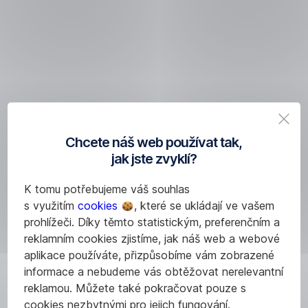
nestačí
řadu
nástrojů,
které
vám
pomůžou
lépe hospodařit
s penězi
.
6
Chcete náš web používat tak,
digitálních
jak jste zvyklí?
nástrojů,
K tomu potřebujeme váš souhlas
se kterými
s využitím
cookies
, které se ukládají ve vašem
ušetříte
prohlížeči. Díky těmto statistickým, preferenčním a
reklamním cookies zjistíme, jak náš web a webové
aplikace používáte, přizpůsobíme vám zobrazené
informace a nebudeme vás obtěžovat nerelevantní
reklamou. Můžete také pokračovat pouze s
cookies nezbytnými pro jejich fungování.