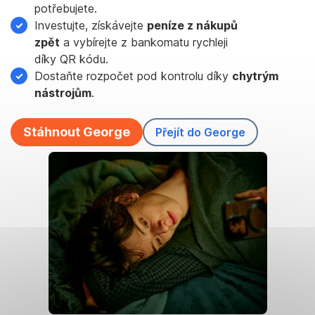
potřebujete.
v jedné
Investujte, získávejte
peníze z nákupů
zpět
a vybírejte z bankomatu rychleji
appce
díky QR kódu.
Dostaňte rozpočet pod kontrolu díky
chytrým
nástrojům
.
Stáhnout George
Přejít do George