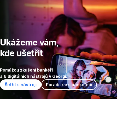
Přeskočit
navigaci
Ukážeme vám,
kde ušetřit
Pomůžou zkušení bankéři
a 6 digitálních nástrojů v Georgi.
Šetřit s nástroji
Poradit se s bankéřem