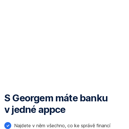
S
S Georgem máte banku
Georgem
v jedné appce
máte
banku
Najdete v něm všechno, co ke správě financí