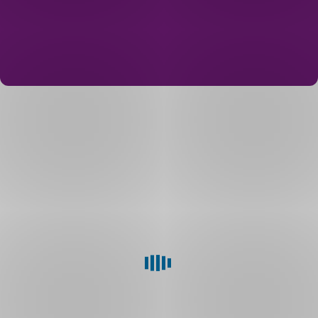
Spojte
se
s bankéřem
cestou,
která
vám
vyhovuje