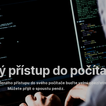
 přístup do počít
áleného přístupu do svého počítače buďte velmi obezřetn
Můžete přijít o spoustu peněz.