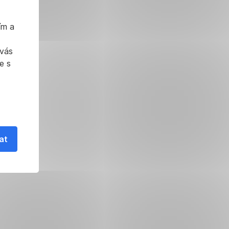
ím a
 vás
e s
at