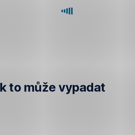
k to může vypadat
Volá
„Microsoft“