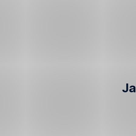
Ja
„Výhodná“
investice