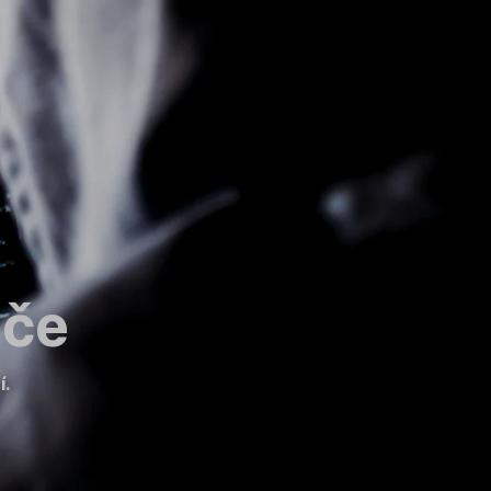
ače
í.