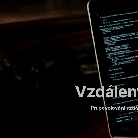
Přeskočit
navigaci
Vzdálený
Při povolování vzd