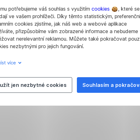
a on
omu potřebujeme váš souhlas s využitím
cookies
, které se
jí
dají ve vašem prohlížeči. Díky těmto statistickým, preferenčn
viry
amním cookies zjistíme, jak náš web a webové aplikace
pomůže
žíváte, přizpůsobíme vám zobrazené informace a nebudeme
odstranit.
ěžovat nerelevantní reklamou. Můžete také pokračovat pouz
Požádá
ies nezbytnými pro jejich fungování.
ji,
aby
íst více
si
do
počítače
užít jen nezbytné cookies
Souhlasím a pokračov
nainstalovala
program,
který
je
pro
vyčištění
počítače
nezbytný.