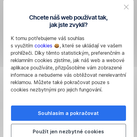
Zjistěte
Letiště
to
Chcete náš web používat tak,
Václava
v prvním
jak jste zvyklí?
Havla
letošním
se
vydání
K tomu potřebujeme váš souhlas
chystá
pravidelného
s využitím
cookies
, které se ukládají ve vašem
na
Trendovníku
prohlížeči. Díky těmto statistickým, preferenčním a
více
České
reklamním cookies zjistíme, jak náš web a webové
cestujících
spořitelny.
aplikace používáte, přizpůsobíme vám zobrazené
a
informace a nebudeme vás obtěžovat nerelevantní
méně
reklamou. Můžete také pokračovat pouze s
emisí.
cookies nezbytnými pro jejich fungování.
Jen
loni
odbavilo
Souhlasím a pokračovat
téměř
11
Mohlo
milionů
Použít jen nezbytné cookies
pasažérů,