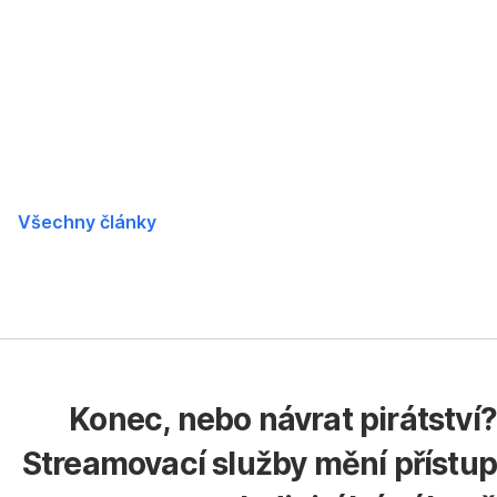
Přeskočit
navigaci
Všechny články
Konec, nebo návrat pirátství?
Streamovací služby mění přístup