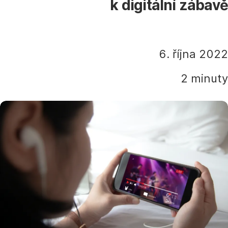
k digitální zábavě
6. října 2022
2 minuty