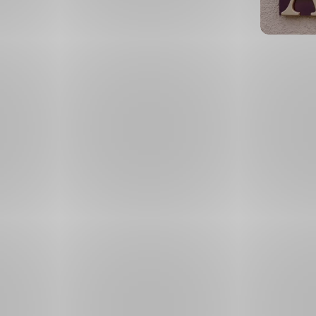
Patří
mezi
poslední
reálné
tradiční
výrobce
strunnýc
hudebníc
nástrojů
v Evropě,
kteří
pokrývají
celou
nabídku
smyčcové
sekce.