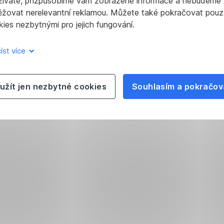
žíváte, přizpůsobíme vám zobrazené informace a nebudeme
ěžovat nerelevantní reklamou. Můžete také pokračovat pouz
aci
ies nezbytnými pro jejich fungování.
íst více
užít jen nezbytné cookies
Souhlasím a pokračov
stvím
telně