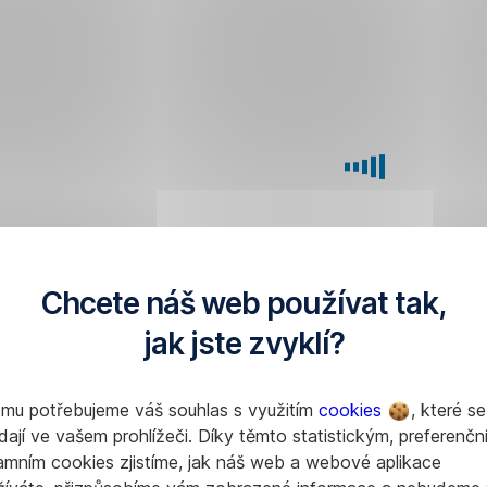
y.
uru,
vá
vaných
,
Chcete náš web používat tak,
jak jste zvyklí?
omu potřebujeme váš souhlas s využitím
cookies
, které se
dají ve vašem prohlížeči. Díky těmto statistickým, preferenčn
ace
amním cookies zjistíme, jak náš web a webové aplikace