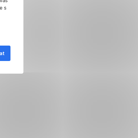
 vás
e s
at