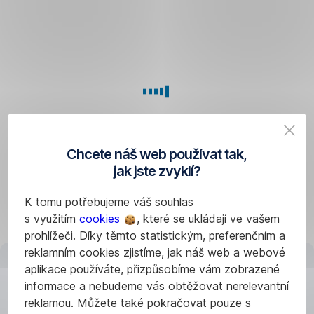
nebo
hypotečních
úvěrů
lze
využít
krátkodobých
odkladů
splácení,
které
Chcete náš web používat tak,
umožňuje
jak jste zvyklí?
vaše
úvěrová
K tomu potřebujeme váš souhlas
smlouva
s využitím
cookies
, které se ukládají ve vašem
nebo
prohlížeči. Díky těmto statistickým, preferenčním a
−
reklamním cookies zjistíme, jak náš web a webové
v
aplikace používáte, přizpůsobíme vám zobrazené
případě
informace a nebudeme vás obtěžovat nerelevantní
hypotečních
reklamou. Můžete také pokračovat pouze s
úvěrů