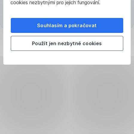
Načítání aplikace
cookies nezbytnými pro jejich fungování.
−
služba,
kterou
Souhlasím a pokračovat
lze
k
úvěru
Použít jen nezbytné cookies
sjednat
při
jeho
poskytnutí
nebo
dokoupit.
V
případě,
že
tuto
službu
nemůžete