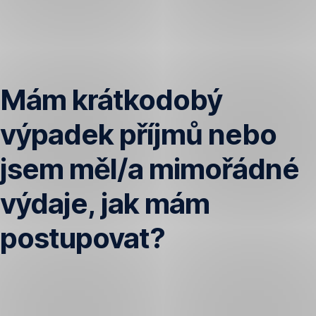
Přeskočit
navigaci
Mám krátkodobý
výpadek příjmů nebo
jsem měl/a mimořádné
výdaje, jak mám
postupovat?
U
půjček