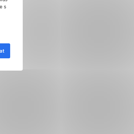
e s
at