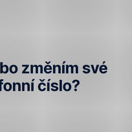
ebo změním své
onní číslo?