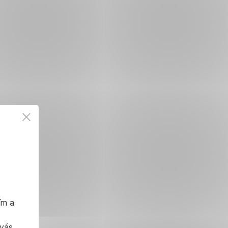
ím a
 vás