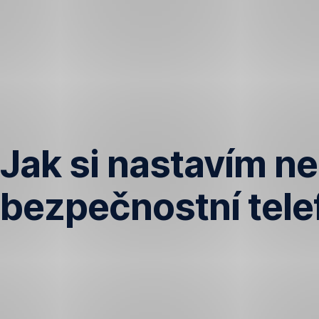
Přeskočit
navigaci
Jak si nastavím n
bezpečnostní telef
Bezpečnostní
telefonní
číslo