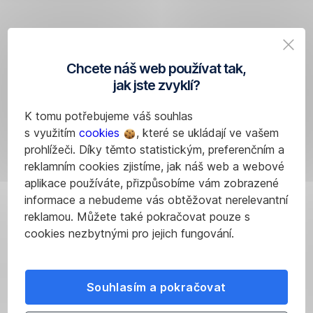
zadané
platby
v internetovém
bankovnictví
Chcete náš web používat tak,
George
:
jak jste zvyklí?
Stiskněte
K tomu potřebujeme váš souhlas
tlačítko
s využitím
cookies
, které se ukládají ve vašem
Podepsat
prohlížeči. Díky těmto statistickým, preferenčním a
platbu.
reklamním cookies zjistíme, jak náš web a webové
V otevřeném
aplikace používáte, přizpůsobíme vám zobrazené
okně
informace a nebudeme vás obtěžovat nerelevantní
stiskněte
reklamou. Můžete také pokračovat pouze s
tlačítko
cookies nezbytnými pro jejich fungování.
Odeslat
SMS.
Opište
Souhlasím a pokračovat
Ověřovací