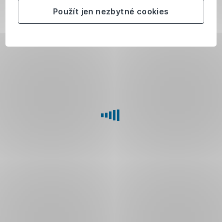
kód,
Použít jen nezbytné cookies
který
vám
dorazí
v SMS
na
vaše
bezpečnostní
telefonní
číslo.
Stiskněte
tlačítko
Potvrdit
kód.