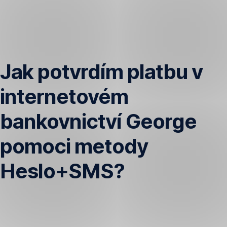
Přeskočit
navigaci
Jak potvrdím platbu v
internetovém
bankovnictví George
pomoci metody
Heslo+SMS?
Pro
potvrzení