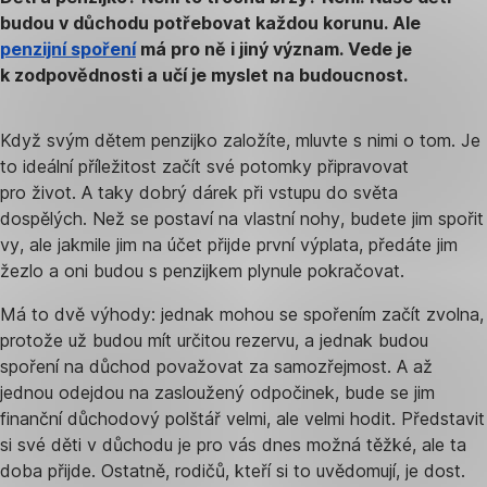
budou v důchodu potřebovat každou korunu. Ale
penzijní spoření
má pro ně i jiný význam. Vede je
k zodpovědnosti a učí je myslet na budoucnost.
Když svým dětem penzijko založíte, mluvte s nimi o tom. Je
to ideální příležitost začít své potomky připravovat
pro život. A taky dobrý dárek při vstupu do světa
dospělých. Než se postaví na vlastní nohy, budete jim spořit
vy, ale jakmile jim na účet přijde první výplata, předáte jim
žezlo a oni budou s penzijkem plynule pokračovat.
Má to dvě výhody: jednak mohou se spořením začít zvolna,
protože už budou mít určitou rezervu, a jednak budou
spoření na důchod považovat za samozřejmost. A až
jednou odejdou na zasloužený odpočinek, bude se jim
finanční důchodový polštář velmi, ale velmi hodit. Představit
si své děti v důchodu je pro vás dnes možná těžké, ale ta
doba přijde. Ostatně, rodičů, kteří si to uvědomují, je dost.