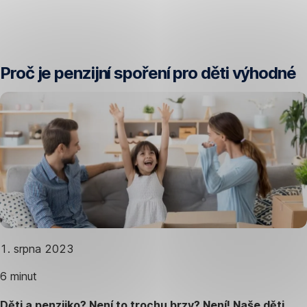
Přeskočit
navigaci
Proč je penzijní spoření pro děti výhodné
1. srpna 2023
6 minut
Děti a penzijko? Není to trochu brzy? Není! Naše děti