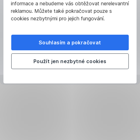
chystané
informace a nebudeme vás obtěžovat nerelevantní
stát
rok
změny
reklamou. Můžete také pokračovat pouze s
mu
zvyšovat
v penzijku.
cookies nezbytnými pro jejich fungování.
přidá
třeba
100
peníze
Kč.
k narozeninám
A
od babičky.
Souhlasím a pokračovat
s
Úspory
každou
budou
Použít jen nezbytné cookies
korunou
vždy
se
patřit
státní
jen
příspěvek
dítěti.
Proč
zvyšuje.
Tím,
Nárok
že
je
na
je
penzijní
nejvyšší
jeho
státní
jméno
spoření
příspěvek,
uvedeno
340
ve