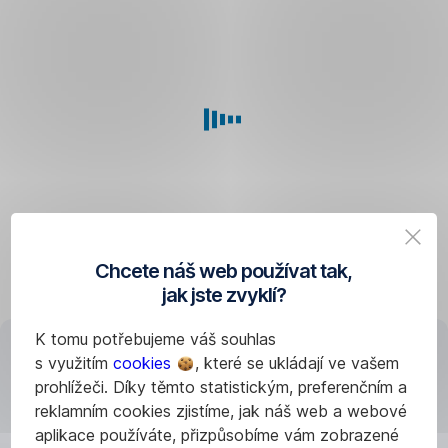
stejné
třetinu
výhody,
jako
vybrat
když
si
jej
Na penzijní
uzavře
spoření
dospělá
pro
osoba.
děti
Pokud
může
budete
přispívat
dítěti
úplně
Chcete náš web používat tak,
vkládat
kdokoliv.
jak jste zvyklí?
na
Naspořenou
K tomu potřebujeme váš souhlas
účet
částku
Tip:
s využitím
cookies
, které se ukládají ve vašem
alespoň
tak
Podívejte
prohlížeči. Díky těmto statistickým, preferenčním a
500
mohou
se
reklamním cookies zjistíme, jak náš web a webové
Kč
rok,
na
aplikace používáte, přizpůsobíme vám zobrazené
měsíčně,
co