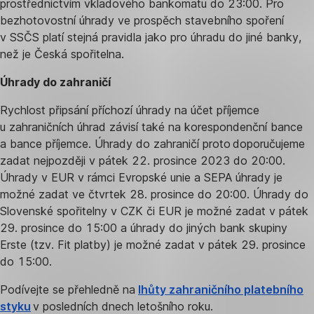
prostřednictvím vkladového bankomatu do 23:00. Pro
bezhotovostní úhrady ve prospěch stavebního spoření
v SSČS platí stejná pravidla jako pro úhradu do jiné banky,
než je Česká spořitelna.
Úhrady do zahraničí
Rychlost připsání příchozí úhrady na účet příjemce
u zahraničních úhrad závisí také na korespondenční bance
a bance příjemce. Úhrady do zahraničí proto doporučujeme
zadat nejpozději v pátek 22. prosince 2023 do 20:00.
Úhrady v EUR v rámci Evropské unie a SEPA úhrady je
možné zadat ve čtvrtek 28. prosince do 20:00. Úhrady do
Slovenské spořitelny v CZK či EUR je možné zadat v pátek
29. prosince do 15:00 a úhrady do jiných bank skupiny
Erste (tzv. Fit platby) je možné zadat v pátek 29. prosince
do 15:00.
Podívejte se přehledně na
lhůty zahraničního platebního
styku
v posledních dnech letošního roku.