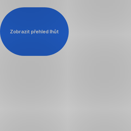
Zobrazit přehled lhůt
,
Otevřít
v
nové
záložce