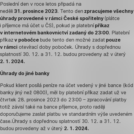
Poslední den v roce letos připadá na
neděli
31. prosince 2023
. Tento den
zpracujeme všechny
úhrady provedené v rámci České spořitelny
(plátce
i příjemce má účet u ČS), pokud je platební
příkaz
v internetovém bankovnictví zadaný do 23:00
. Platební
příkaz
v pobočce
bude tento den možné zadat
pouze
v rámci
otevírací doby poboček. Úhrady s dopřednou
splatností 30. 12. a 31. 12. budou provedeny až v úterý
2. 1. 2024.
Úhrady do jiné banky
Pokud klient posílá peníze na účet vedený v jiné bance (kód
banky jiný než 0800), měl by platební příkaz zadat už ve
čtvrtek 28. prosince 2023 do 23:00 – zpracování platby
totiž závisí také na bance příjemce, proto raději
doporučujeme zaslat platbu ve standardním výše uvedeném
čase.Úhrady s dopřednou splatností 30. 12. a 31. 12.
budou provedeny až v úterý
2. 1. 2024.