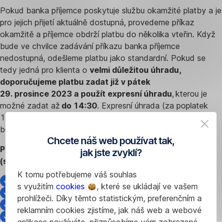
Pokud banka příjemce poskytuje službu okamžité platby a je
pro jejich přijetí aktuálně dostupná, provedeme příkaz
okamžitě a příjemce obdrží platbu do několika vteřin. Když
bude ve chvilce zadávání příkazu banka příjemce
nedostupná, odešleme platbu jako standardní. Pokud se
tedy jedná pro klienta o
velmi důležitou úhradu,
doporučujeme platbu zadat již v pátek
29. prosince 2023 a použít expresní úhradu
, kterou je
možné zadat až
do 14:30
. Expresní úhrada (za poplatek
125 Kč) je garantovaná služba a víme, že na účtu příjemce
budou peníze ještě ten samý den.
Chcete náš web používat tak,
Přehled bank, které nabízí službu okamžité platby
jak jste zvyklí?
(seznam zapojených bank spravuje
ČNB
):
K tomu potřebujeme váš souhlas
Komerční banka – 0100
s využitím
cookies
, které se ukládají ve vašem
ČSOB – 0300
prohlížeči. Díky těmto statistickým, preferenčním a
Moneta Money Bank – 0600
reklamním cookies zjistíme, jak náš web a webové
Česká spořitelna - 0800
aplikace používáte, přizpůsobíme vám zobrazené