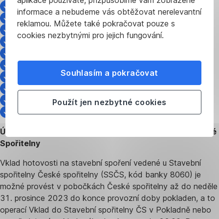
Fio banka – 2010
informace a nebudeme vás obtěžovat nerelevantní
Banka Creditas – 2250
reklamou. Můžete také pokračovat pouze s
Air Bank – 3030
cookies nezbytnými pro jejich fungování.
Raiffeisenbank – 5500
J&T banka - 5800
PPF banka – 6000
Souhlasím a pokračovat
mBank – 6210
Partners Banka - 6363
Oberbank – 8040
Použít jen nezbytné cookies
Multitude Bank - 8500
Úhrady a vklady hotovosti do Stavební spořitelny České
Spořitelny
Vklad hotovosti na stavební spoření vedené u Stavební
spořitelny České spořitelny (SSČS, kód banky 8060) je
možné provést v pobočkách České spořitelny až do neděle
31. prosince 2023 do konce provozní doby pokladen, a to
operací Vklad do Stavební spořitelny ČS v Pokladně nebo