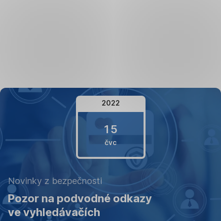
Přeskočit
navigaci
2022
15
čvc
15.
Novinky z bezpečnosti
července
Pozor na podvodné odkazy
2022
ve vyhledávačích