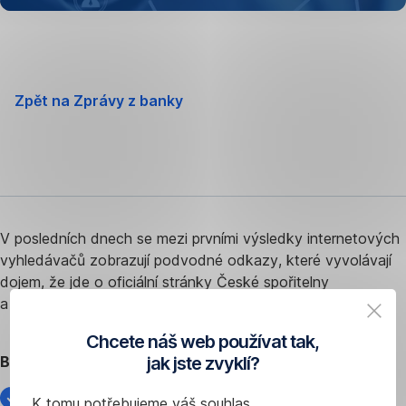
Zpět na Zprávy z banky
V posledních dnech se mezi prvními výsledky internetových
vyhledávačů zobrazují podvodné odkazy, které vyvolávají
dojem, že jde o oficiální stránky České spořitelny
a internetového bankovnictví George.
Chcete náš web používat tak,
jak jste zvyklí?
Buďte opatrní a nechyťte se do pasti
Nevyhledávejte naše stránky ve vyhledávači – jděte
K tomu potřebujeme váš souhlas