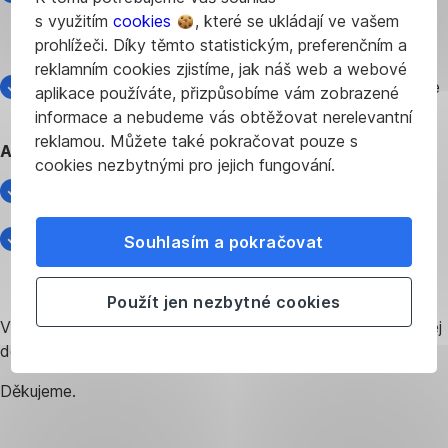
k nám přímo zadáním adresy
csas.cz
nebo
s využitím
cookies
, které se ukládají ve vašem
george.csas.cz
do adresního řádku vašeho
prohlížeči. Díky těmto statistickým, preferenčním a
internetového prohlížeče.
reklamním cookies zjistíme, jak náš web a webové
Uložte si naše stránky do záložek prohlížeče a choďte
aplikace používáte, přizpůsobíme vám zobrazené
k nám rovnou z nich.
informace a nebudeme vás obtěžovat nerelevantní
reklamou. Můžete také pokračovat pouze s
A jako obvykle:
cookies nezbytnými pro jejich fungování.
Nepotvrzujte v aplikaci George klíč nic, co sami
neděláte.
Než opíšete kód z bezpečnostní SMS, pečlivě si
Souhlasím a pokračovat
přečtěte, čeho se kód týká, a nikam nezadávejte kód,
pokud zrovna tuto akci neprovádíte z vaší vůle.
Použít jen nezbytné cookies
V případě, že naleznete podezřelý odkaz, prosím pošlete jej
do schránky
phishing@csas.cz
.
Děkujeme.