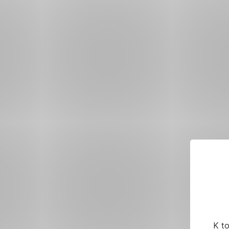
Přeskočit
navigaci
K t