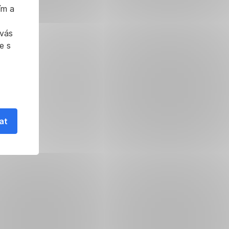
ím a
 vás
e s
at