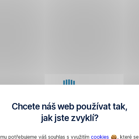
Načítání aplikace
Chcete náš web používat tak,
jak jste zvyklí?
omu potřebujeme váš souhlas s využitím
cookies
, které se