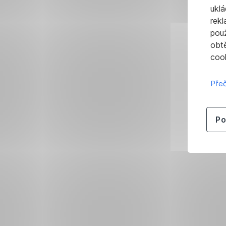
uklá
rekl
pou
obt
cook
Přeč
Po