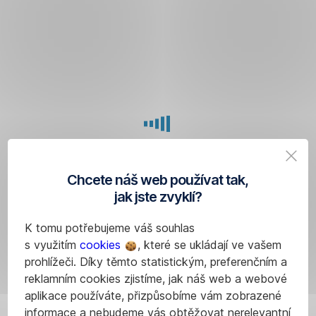
Přeskočit
navigaci
Načítání aplikace
Chcete náš web používat tak,
jak jste zvyklí?
K tomu potřebujeme váš souhlas
s využitím
cookies
, které se ukládají ve vašem
prohlížeči. Díky těmto statistickým, preferenčním a
reklamním cookies zjistíme, jak náš web a webové
aplikace používáte, přizpůsobíme vám zobrazené
informace a nebudeme vás obtěžovat nerelevantní