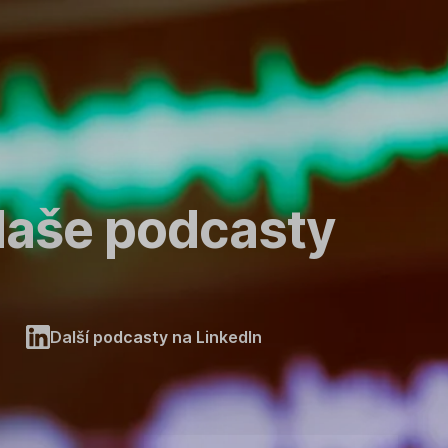
aše podcasty
Další podcasty na LinkedIn
,
O
t
e
v