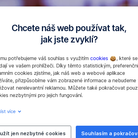
ř
í
t
estiční doporučení ani investiční poradenství podle příslušný
Chcete náš web používat tak,
v
rmace jsou informativní a nezávazné. Hodnota investičních 
n
jak jste zvyklí?
á výkonnost nezaručuje výkonnost budoucí. Stanovené investičn
o
telné výkyvy na finančních trzích. Další důležité informace 
v
www.investicnicentrum.cz
.
é
omu potřebujeme váš souhlas s využitím
cookies
, které se
z
dají ve vašem prohlížeči. Díky těmto statistickým, preferenčn
var Wealth Management a Erste Asset Management, Česká republika
á
amním cookies zjistíme, jak náš web a webové aplikace
l
žíváte, přizpůsobíme vám zobrazené informace a nebudeme
o
ěžovat nerelevantní reklamou. Můžete také pokračovat pouz
ž
ies nezbytnými pro jejich fungování.
c
e
íst více
užít jen nezbytné cookies
Souhlasím a pokračov