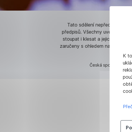
Tato sdělení nepředstavují inv
předpisů. Všechny uvedené info
stoupat i klesat a jejich minul
zaručeny s ohledem na nepředvída
K t
uklá
Česká spořitelna, út
rekl
pou
obt
cook
Přeč
Po