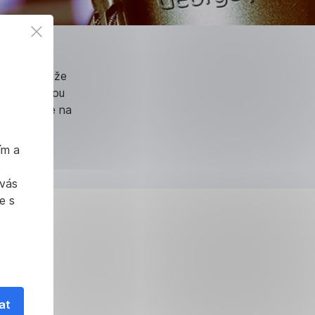
ch právních
nástrojů může
í cíle nejsou
si přečtěte na
ím a
 vás
e s
at