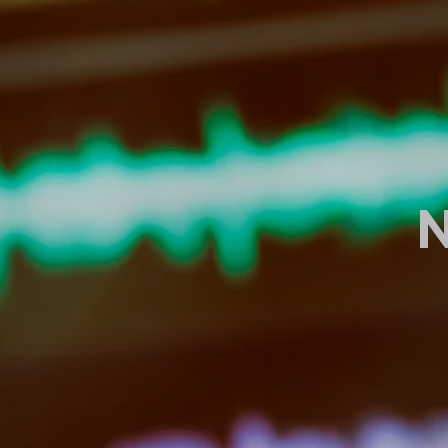
Přeskočit
navigaci
N