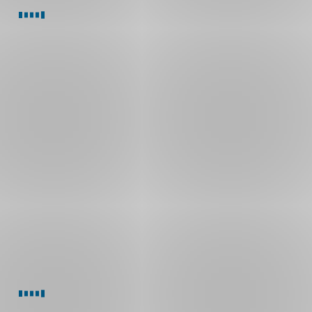
s.cz
as.cz