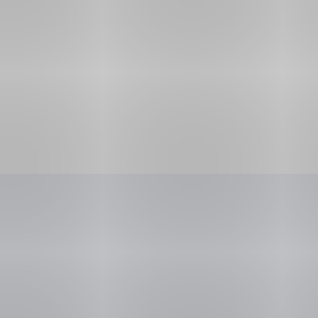
radeknovak@csas.cz