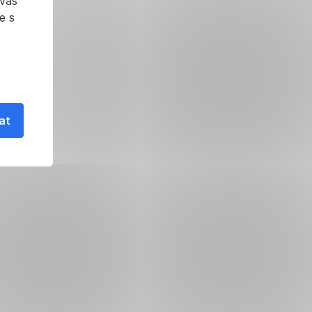
 vás
e s
as.cz
at