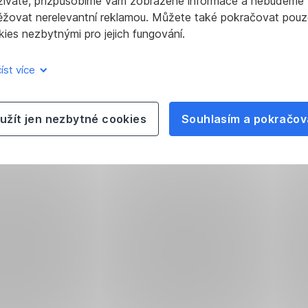
žíváte, přizpůsobíme vám zobrazené informace a nebudeme
akciový
poradce
ěžovat nerelevantní reklamou. Můžete také pokračovat pouz
analytik
ies nezbytnými pro jejich fungování.
České
pzahradnik@cs
spořitelny
íst více
pbartek@csas.cz
užít jen nezbytné cookies
Souhlasím a pokračov
Michal
Tereza
Skořepa
Hrtúsová
Makroekonomický
Analytik
analytik
EU
a