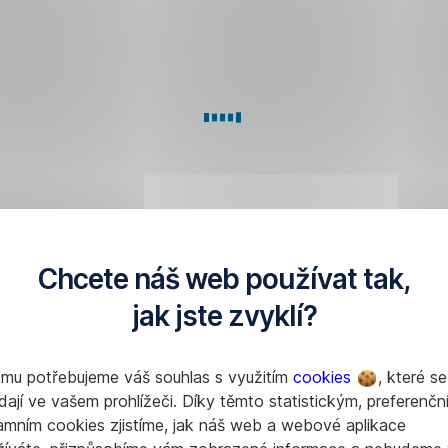
Chcete náš web používat tak,
jak jste zvyklí?
Petr
Petr
omu potřebujeme váš souhlas s využitím
cookies
, které se
Bártek
Zahradník
dají ve vašem prohlížeči. Díky těmto statistickým, preferenčn
amním cookies zjistíme, jak náš web a webové aplikace
Vedoucí
Ekonomický