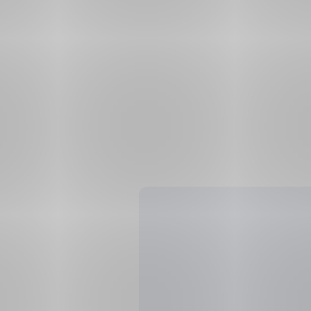
Připravujem
pro
vás