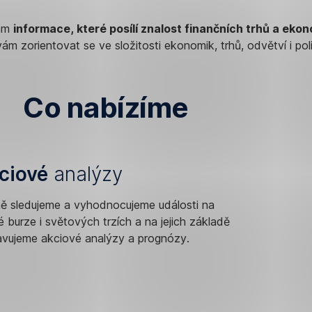
vám
informace, které posílí znalost finančních trhů a eko
 zorientovat se ve složitosti ekonomik, trhů, odvětví i poli
Co nabízíme
ciové
analýzy
Odvě
a
ě sledujeme a vyhodnocujeme události na
EU
 burze i světových trzích a na jejich základě
avujeme akciové analýzy a prognózy.
analý
Mapujeme
aktuální