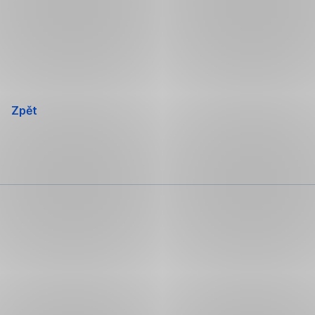
Přeskočit
navigaci
Zpět