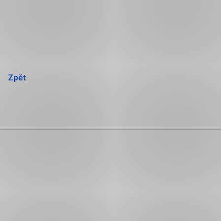
Přeskočit
navigaci
Zpět