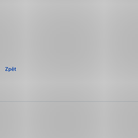
Přeskočit
navigaci
Zpět