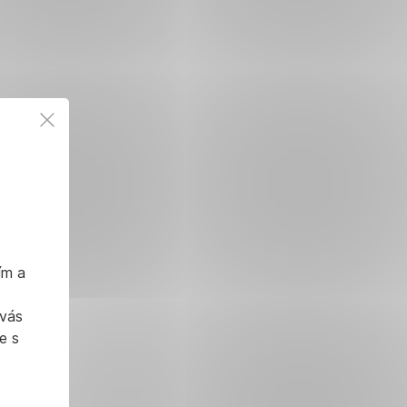
ím a
 vás
e s