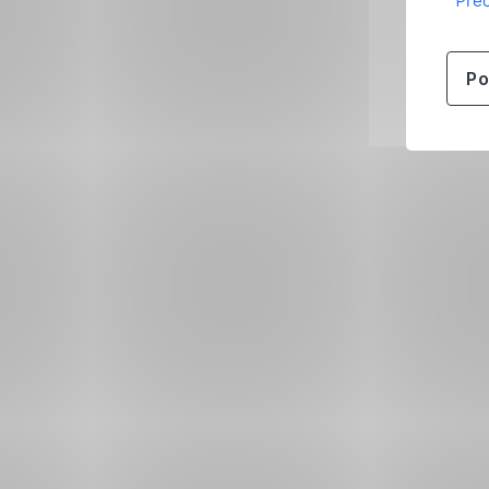
Přeč
Po