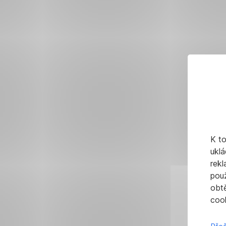
K t
uklá
rekl
pou
obt
cook