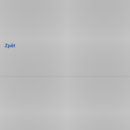
Přeskočit
navigaci
Zpět