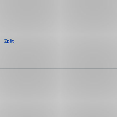
Přeskočit
navigaci
Zpět