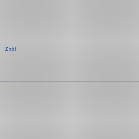
Přeskočit
navigaci
Zpět