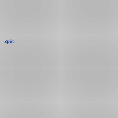
Přeskočit
navigaci
Zpět