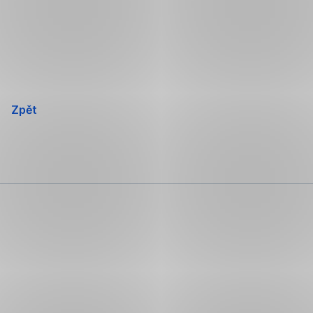
Přeskočit
navigaci
Zpět