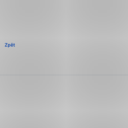
Přeskočit
navigaci
Zpět