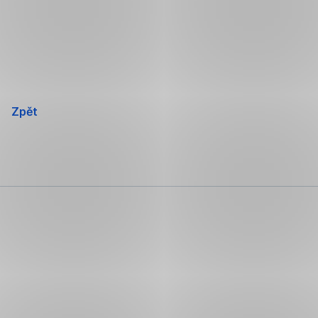
Přeskočit
navigaci
Zpět