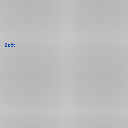
Přeskočit
navigaci
Zpět