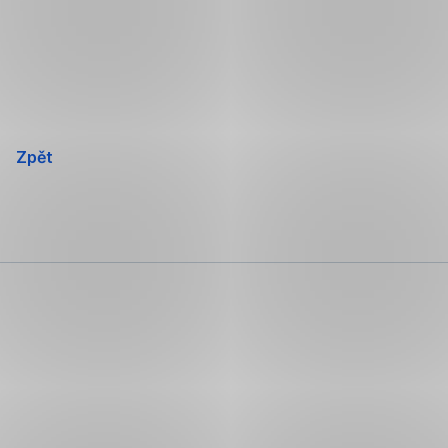
Přeskočit
navigaci
Zpět