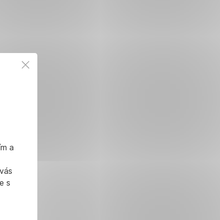
ím a
 vás
e s