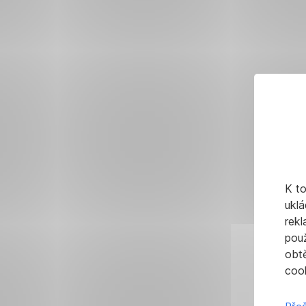
K t
uklá
rekl
pou
obt
cook