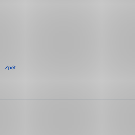
Přeskočit
navigaci
Zpět