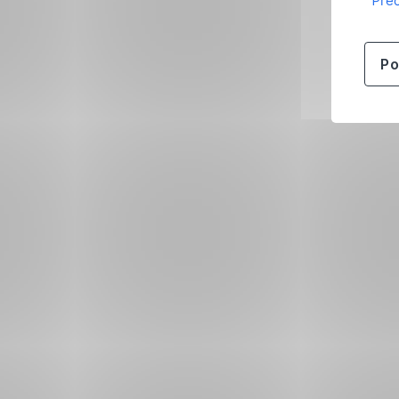
Přeč
Po