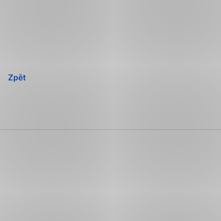
Přeskočit
navigaci
Zpět