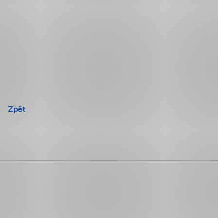
Přeskočit
navigaci
Zpět