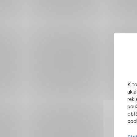
K t
uklá
rekl
pou
obt
cook