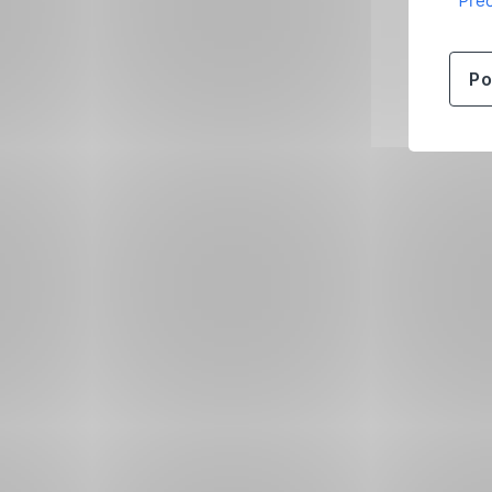
Přeč
Po