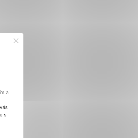
ím a
 vás
e s