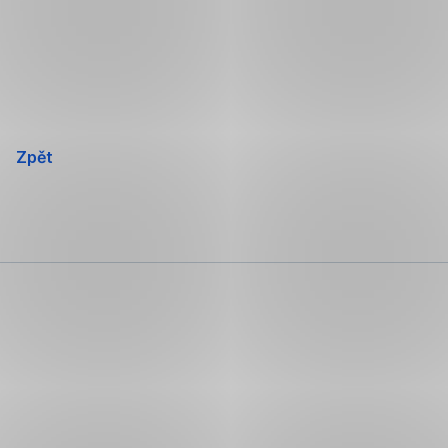
Přeskočit
navigaci
Zpět