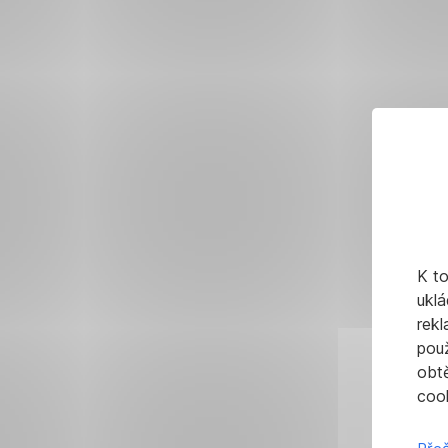
K t
uklá
rekl
pou
obt
cook