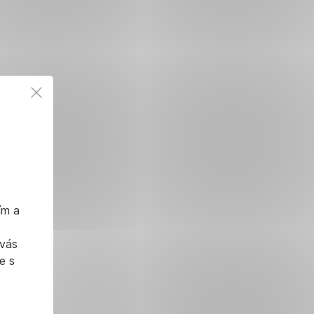
ím a
 vás
e s