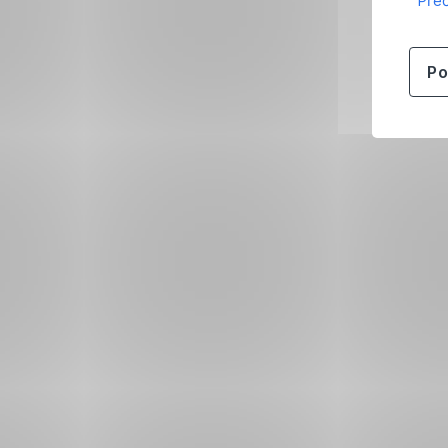
Přeč
Po