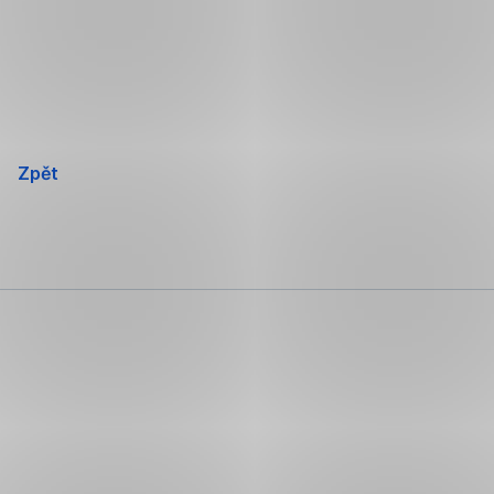
Přeskočit
navigaci
Zpět